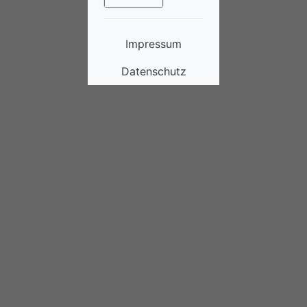
Impressum
Datenschutz